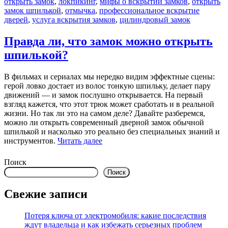
открыть замок
,
локпикинг
,
мифы о вскрытии замков
,
открыть
замок шпилькой
,
отмычка
,
профессиональное вскрытие
дверей
,
услуга вскрытия замков
,
цилиндровый замок
Правда ли, что замок можно открыть
шпилькой?
В фильмах и сериалах мы нередко видим эффектные сцены:
герой ловко достает из волос тонкую шпильку, делает пару
движений — и замок послушно открывается. На первый
взгляд кажется, что этот трюк может сработать и в реальной
жизни. Но так ли это на самом деле? Давайте разберемся,
можно ли открыть современный дверной замок обычной
шпилькой и насколько это реально без специальных знаний и
инструментов.
Читать далее
Поиск
Поиск
Свежие записи
Потеря ключа от электромобиля: какие последствия
ждут владельца и как избежать серьезных проблем