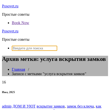
Перейти
Posovet.ru
к
Простые советы
содержимому
Book Now
Posovet.ru
Простые советы
Поиск:
Архив метки: услуга вскрытия замков
Главная
/
Записи с метками "услуга вскрытия замков"
16
Июл, 2025
admin
ДОМ И УЮТ
вскрытие замков
,
замок без ключа
,
как